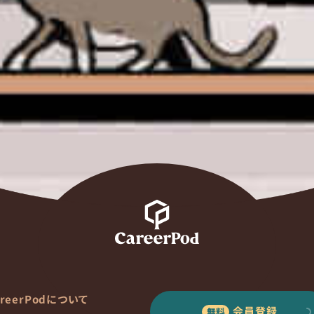
areerPodについて
会員登録