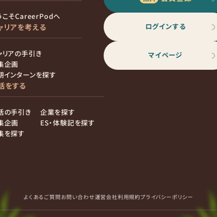
こそCareerPodへ
ログインする
ャリアを考える
ャリアの手引き
マイページ
集企画
期インターンを探す
活をする
活の手引き
企業を探す
集企画
ES・体験記を探す
集を探す
よくあるご質問
お問い合わせ
運営会社
利用規約
プライバシーポリシー