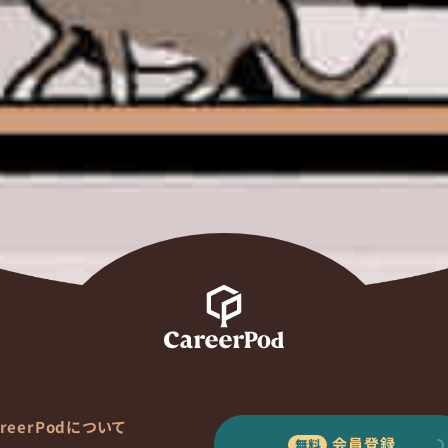
areerPodについて
会員登録