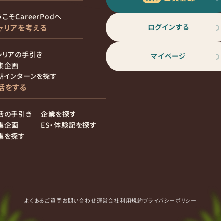
こそCareerPodへ
ログインする
ャリアを考える
ャリアの手引き
マイページ
集企画
期インターンを探す
活をする
活の手引き
企業を探す
集企画
ES・体験記を探す
集を探す
よくあるご質問
お問い合わせ
運営会社
利用規約
プライバシーポリシー