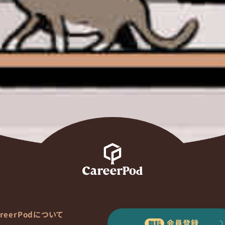
areerPodについて
会員登録