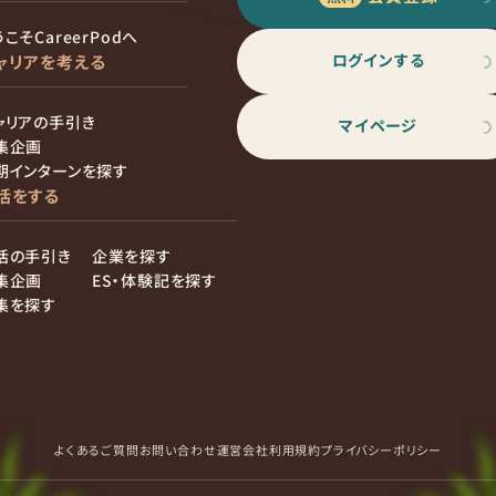
こそCareerPodへ
ログインする
ャリアを考える
ャリアの手引き
マイページ
集企画
期インターンを探す
活をする
活の手引き
企業を探す
集企画
ES・体験記を探す
集を探す
よくあるご質問
お問い合わせ
運営会社
利用規約
プライバシーポリシー