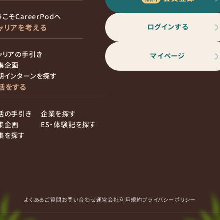
こそCareerPodへ
ログインする
ャリアを考える
ャリアの手引き
マイページ
集企画
期インターンを探す
活をする
活の手引き
企業を探す
集企画
ES・体験記を探す
集を探す
よくあるご質問
お問い合わせ
運営会社
利用規約
プライバシーポリシー