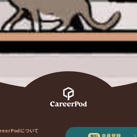
areerPodについて
会員登録