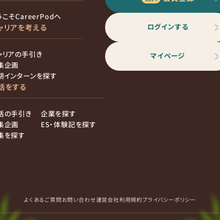
こそCareerPodへ
ログインする
ャリアを考える
ャリアの手引き
マイページ
集企画
期インターンを探す
活をする
活の手引き
企業を探す
集企画
ES・体験記を探す
集を探す
よくあるご質問
お問い合わせ
運営会社
利用規約
プライバシーポリシー