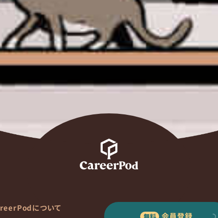
areerPodについて
会員登録