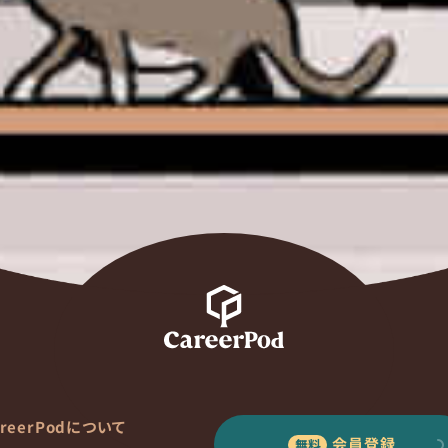
areerPodについて
会員登録