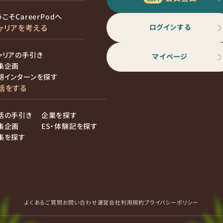
こそCareerPodへ
ログインする
ャリアを考える
ャリアの手引き
マイページ
集企画
期インターンを探す
活をする
活の手引き
企業を探す
集企画
ES・体験記を探す
集を探す
よくあるご質問
お問い合わせ
運営会社
利用規約
プライバシーポリシー