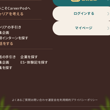
こそCareerPodへ
ログインする
ャリアを考える
ャリアの手引き
マイページ
集企画
期インターンを探す
活をする
活の手引き
企業を探す
集企画
ES・体験記を探す
集を探す
よくあるご質問
お問い合わせ
運営会社
利用規約
プライバシーポリシー