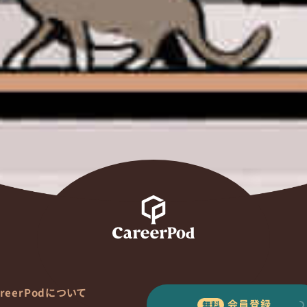
areerPodについて
会員登録