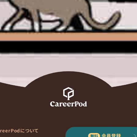
areerPodについて
会員登録