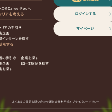
こそCareerPodへ
ログインする
ャリアを考える
ャリアの手引き
マイページ
集企画
期インターンを探す
活をする
活の手引き
企業を探す
集企画
ES・体験記を探す
集を探す
よくあるご質問
お問い合わせ
運営会社
利用規約
プライバシーポリシー