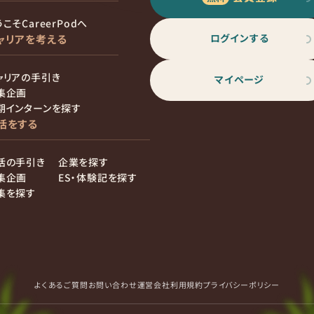
こそCareerPodへ
ログインする
ャリアを考える
ャリアの手引き
マイページ
集企画
期インターンを探す
活をする
活の手引き
企業を探す
集企画
ES・体験記を探す
集を探す
よくあるご質問
お問い合わせ
運営会社
利用規約
プライバシーポリシー