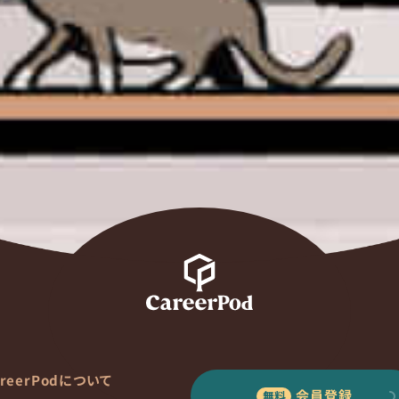
areerPodについて
会員登録