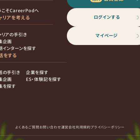
こそCareerPodへ
ログインする
ャリアを考える
ャリアの手引き
マイページ
集企画
期インターンを探す
活をする
活の手引き
企業を探す
集企画
ES・体験記を探す
集を探す
よくあるご質問
お問い合わせ
運営会社
利用規約
プライバシーポリシー