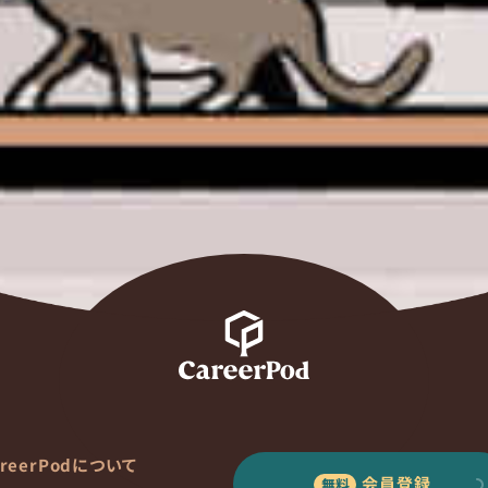
areerPodについて
会員登録