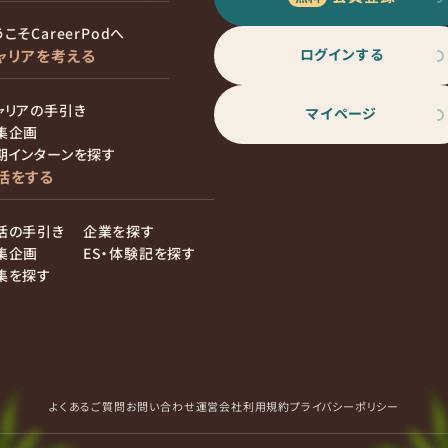
こそCareerPodへ
ログインする
ャリアを考える
ャリアの手引き
マイページ
集企画
期インターンを探す
活をする
活の手引き
企業を探す
集企画
ES・体験記を探す
集を探す
よくあるご質問
お問い合わせ
運営会社
利用規約
プライバシーポリシー