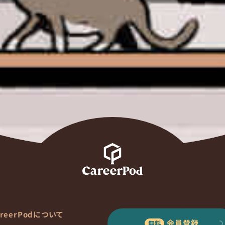
areerPodについて
会員登録