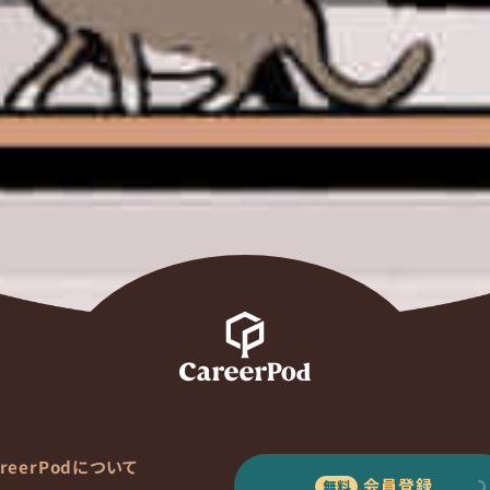
areerPodについて
会員登録