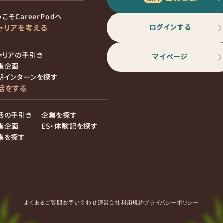
こそCareerPodへ
ログインする
ャリアを考える
ャリアの手引き
マイページ
集企画
期インターンを探す
活をする
活の手引き
企業を探す
集企画
ES・体験記を探す
集を探す
よくあるご質問
お問い合わせ
運営会社
利用規約
プライバシーポリシー