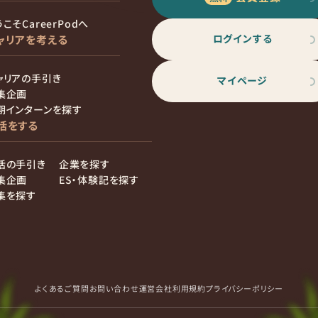
こそCareerPodへ
ログインする
ャリアを考える
ャリアの手引き
マイページ
集企画
期インターンを探す
活をする
活の手引き
企業を探す
集企画
ES・体験記を探す
集を探す
よくあるご質問
お問い合わせ
運営会社
利用規約
プライバシーポリシー