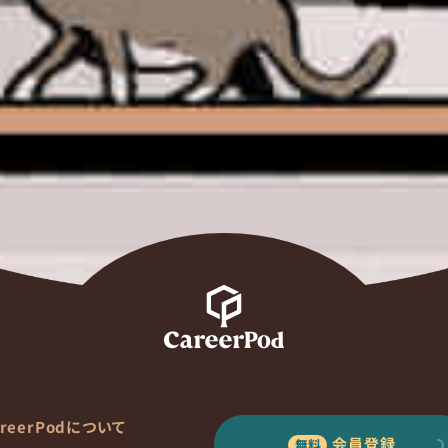
areerPodについて
会員登録