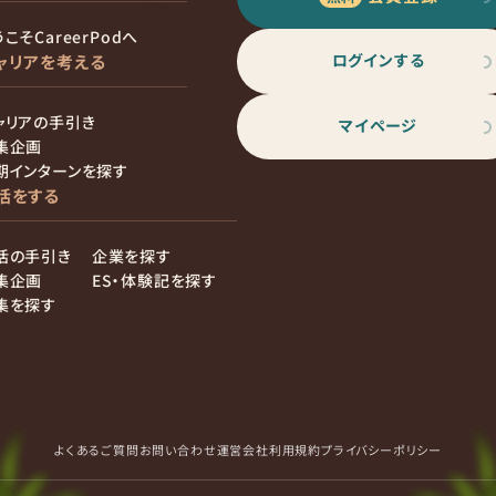
こそCareerPodへ
ログインする
ャリアを考える
ャリアの手引き
マイページ
集企画
期インターンを探す
活をする
活の手引き
企業を探す
集企画
ES・体験記を探す
集を探す
よくあるご質問
お問い合わせ
運営会社
利用規約
プライバシーポリシー