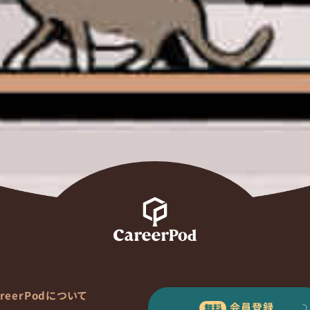
areerPodについて
会員登録