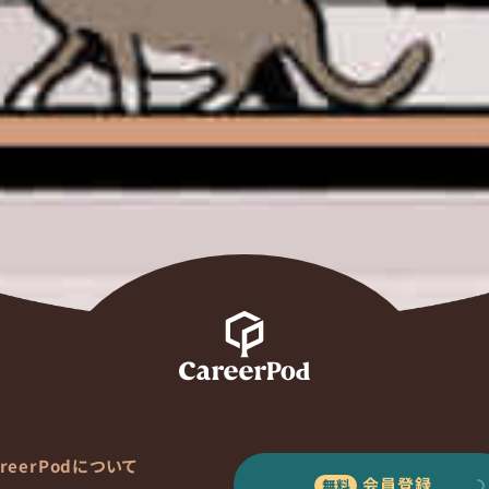
areerPodについて
会員登録