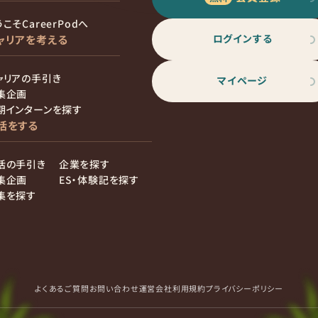
こそCareerPodへ
ログインする
ャリアを考える
ャリアの手引き
マイページ
集企画
期インターンを探す
活をする
活の手引き
企業を探す
集企画
ES・体験記を探す
集を探す
よくあるご質問
お問い合わせ
運営会社
利用規約
プライバシーポリシー