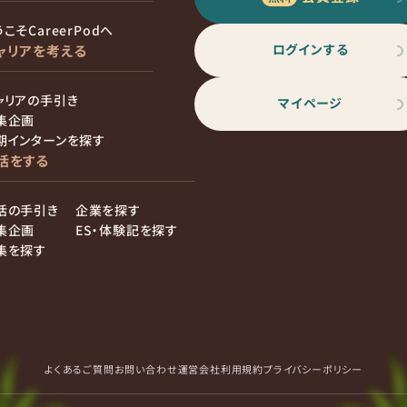
こそCareerPodへ
ログインする
ャリアを考える
ャリアの手引き
マイページ
集企画
期インターンを探す
活をする
活の手引き
企業を探す
集企画
ES・体験記を探す
集を探す
よくあるご質問
お問い合わせ
運営会社
利用規約
プライバシーポリシー