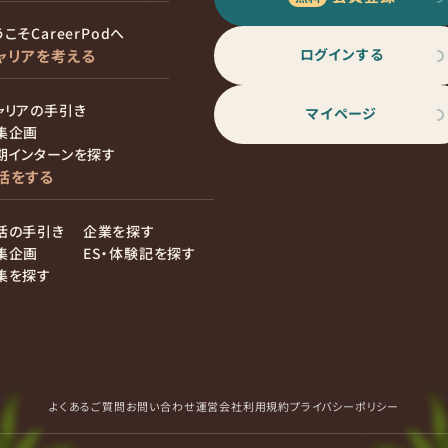
こそCareerPodへ
ログインする
ャリアを考える
ャリアの手引き
マイページ
集企画
期インターンを探す
活をする
活の手引き
企業を探す
集企画
ES・体験記を探す
集を探す
よくあるご質問
お問い合わせ
運営会社
利用規約
プライバシーポリシー