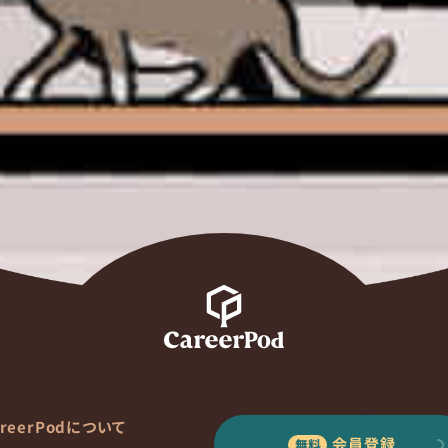
areerPodについて
会員登録