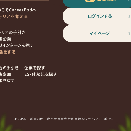
こそCareerPodへ
ログインする
ャリアを考える
ャリアの手引き
マイページ
集企画
期インターンを探す
活をする
活の手引き
企業を探す
集企画
ES・体験記を探す
集を探す
よくあるご質問
お問い合わせ
運営会社
利用規約
プライバシーポリシー