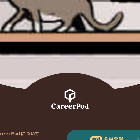
areerPodについて
会員登録