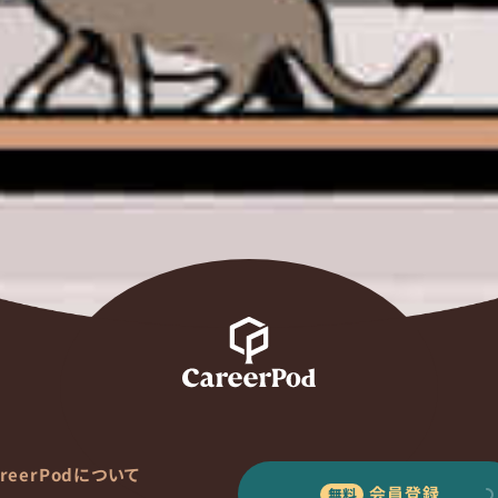
areerPodについて
会員登録