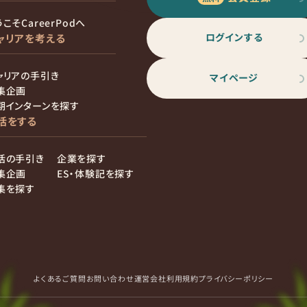
こそCareerPodへ
ログインする
ャリアを考える
ャリアの手引き
マイページ
集企画
期インターンを探す
活をする
活の手引き
企業を探す
集企画
ES・体験記を探す
集を探す
よくあるご質問
お問い合わせ
運営会社
利用規約
プライバシーポリシー