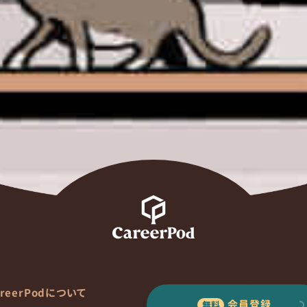
areerPodについて
会員登録