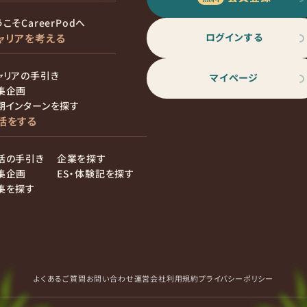
こそCareerPodへ
ログインする
ャリアを考える
ャリアの手引き
マイページ
集企画
期インターンを探す
活をする
活の手引き
企業を探す
集企画
ES・体験記を探す
集を探す
よくあるご質問
お問い合わせ
運営会社
利用規約
プライバシーポリシー