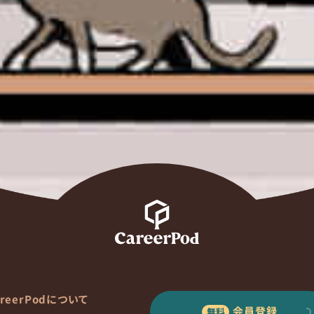
areerPodについて
会員登録