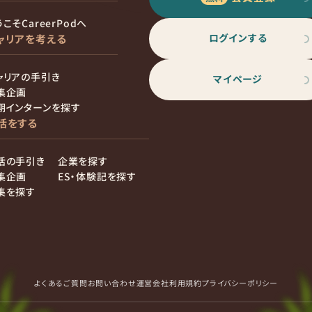
こそCareerPodへ
ログインする
ャリアを考える
ャリアの手引き
マイページ
集企画
期インターンを探す
活をする
活の手引き
企業を探す
集企画
ES・体験記を探す
集を探す
よくあるご質問
お問い合わせ
運営会社
利用規約
プライバシーポリシー