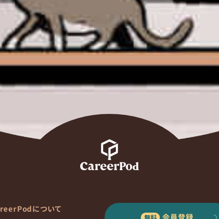
areerPodについて
会員登録