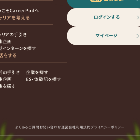
こそCareerPodへ
ログインする
ャリアを考える
ャリアの手引き
マイページ
集企画
期インターンを探す
活をする
活の手引き
企業を探す
集企画
ES・体験記を探す
集を探す
よくあるご質問
お問い合わせ
運営会社
利用規約
プライバシーポリシー