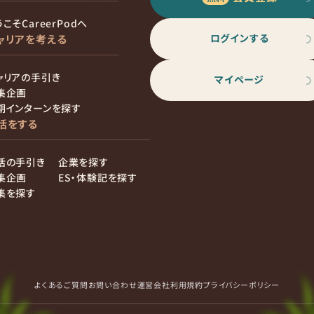
こそCareerPodへ
ログインする
ャリアを考える
ャリアの手引き
マイページ
集企画
期インターンを探す
活をする
活の手引き
企業を探す
集企画
ES・体験記を探す
集を探す
よくあるご質問
お問い合わせ
運営会社
利用規約
プライバシーポリシー