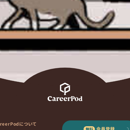
areerPodについて
会員登録