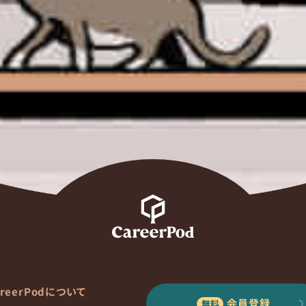
areerPodについて
会員登録