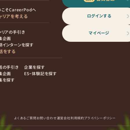
こそCareerPodへ
ログインする
ャリアを考える
ャリアの手引き
マイページ
集企画
期インターンを探す
活をする
活の手引き
企業を探す
集企画
ES・体験記を探す
集を探す
よくあるご質問
お問い合わせ
運営会社
利用規約
プライバシーポリシー