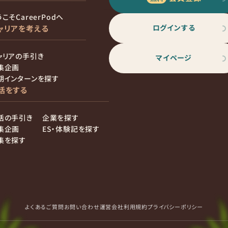
こそCareerPodへ
ログインする
ャリアを考える
ャリアの手引き
マイページ
集企画
期インターンを探す
活をする
活の手引き
企業を探す
集企画
ES・体験記を探す
集を探す
よくあるご質問
お問い合わせ
運営会社
利用規約
プライバシーポリシー