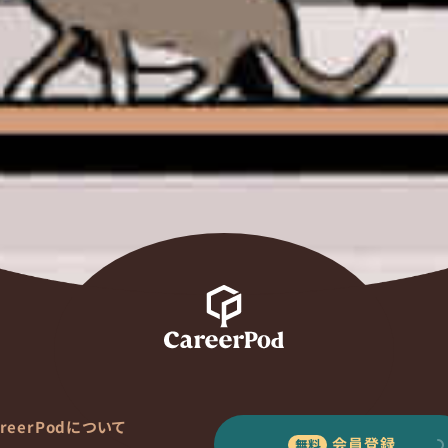
areerPodについて
会員登録