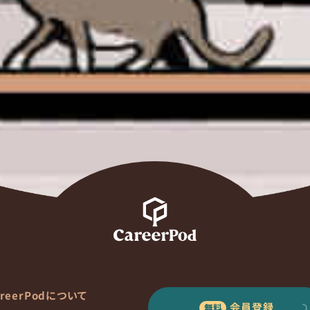
areerPodについて
会員登録