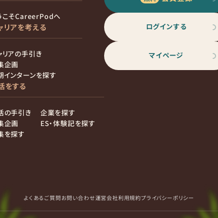
こそCareerPodへ
ログインする
ャリアを考える
ャリアの手引き
マイページ
集企画
期インターンを探す
活をする
活の手引き
企業を探す
集企画
ES・体験記を探す
集を探す
よくあるご質問
お問い合わせ
運営会社
利用規約
プライバシーポリシー