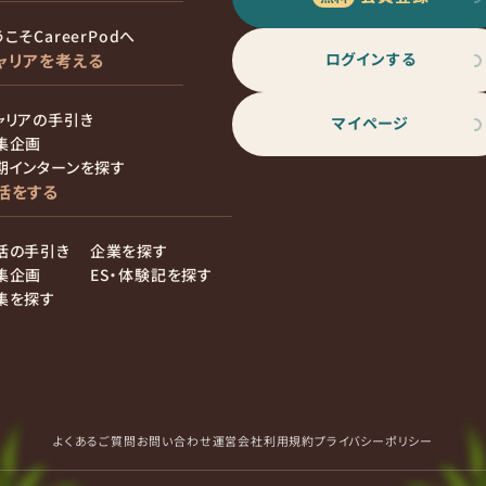
こそCareerPodへ
ログインする
ャリアを考える
ャリアの手引き
マイページ
集企画
期インターンを探す
活をする
活の手引き
企業を探す
集企画
ES・体験記を探す
集を探す
よくあるご質問
お問い合わせ
運営会社
利用規約
プライバシーポリシー