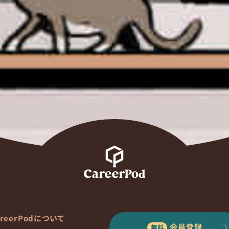
areerPodについて
会員登録