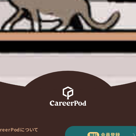
areerPodについて
会員登録