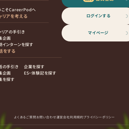
こそCareerPodへ
ログインする
ャリアを考える
ャリアの手引き
マイページ
集企画
期インターンを探す
活をする
活の手引き
企業を探す
集企画
ES・体験記を探す
集を探す
よくあるご質問
お問い合わせ
運営会社
利用規約
プライバシーポリシー