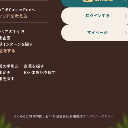
こそCareerPodへ
ログインする
ャリアを考える
ャリアの手引き
マイページ
集企画
期インターンを探す
活をする
活の手引き
企業を探す
集企画
ES・体験記を探す
集を探す
よくあるご質問
お問い合わせ
運営会社
利用規約
プライバシーポリシー