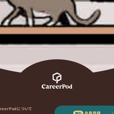
areerPodについて
会員登録