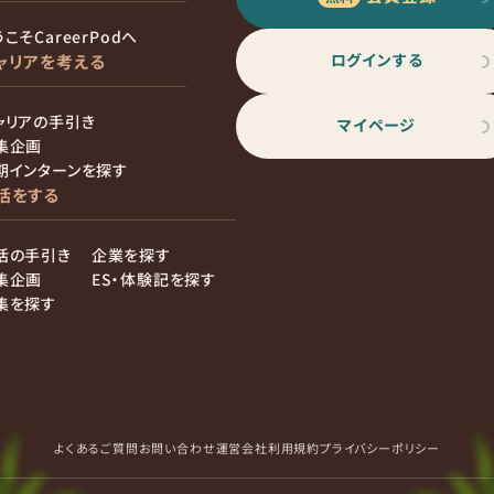
こそCareerPodへ
ログインする
ャリアを考える
ャリアの手引き
マイページ
集企画
期インターンを探す
活をする
活の手引き
企業を探す
集企画
ES・体験記を探す
集を探す
よくあるご質問
お問い合わせ
運営会社
利用規約
プライバシーポリシー