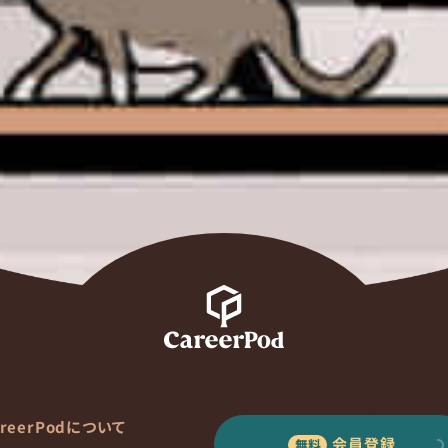
areerPodについて
会員登録