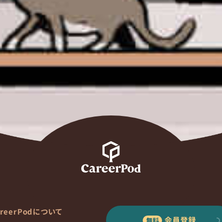
areerPodについて
会員登録