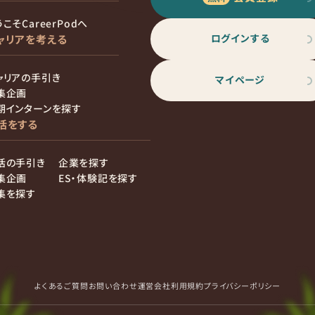
こそCareerPodへ
ログインする
ャリアを考える
ャリアの手引き
マイページ
集企画
期インターンを探す
活をする
活の手引き
企業を探す
集企画
ES・体験記を探す
集を探す
よくあるご質問
お問い合わせ
運営会社
利用規約
プライバシーポリシー