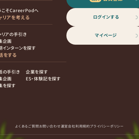
こそCareerPodへ
ログインする
ャリアを考える
ャリアの手引き
マイページ
集企画
期インターンを探す
活をする
活の手引き
企業を探す
集企画
ES・体験記を探す
集を探す
よくあるご質問
お問い合わせ
運営会社
利用規約
プライバシーポリシー