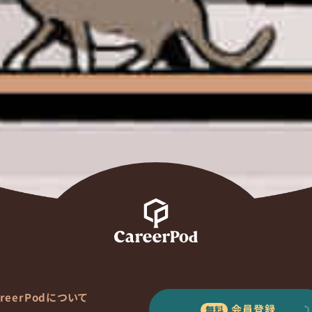
areerPodについて
会員登録