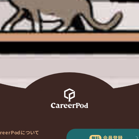
areerPodについて
会員登録