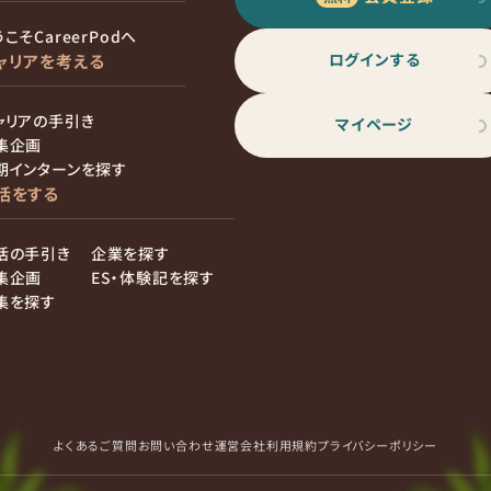
こそCareerPodへ
ログインする
ャリアを考える
ャリアの手引き
マイページ
集企画
期インターンを探す
活をする
活の手引き
企業を探す
集企画
ES・体験記を探す
集を探す
よくあるご質問
お問い合わせ
運営会社
利用規約
プライバシーポリシー