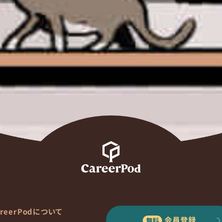
areerPodについて
会員登録