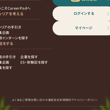
こそCareerPodへ
ログインする
ャリアを考える
ャリアの手引き
マイページ
集企画
期インターンを探す
活をする
活の手引き
企業を探す
集企画
ES・体験記を探す
集を探す
よくあるご質問
お問い合わせ
運営会社
利用規約
プライバシーポリシー