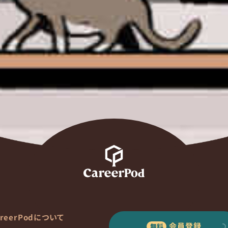
areerPodについて
会員登録