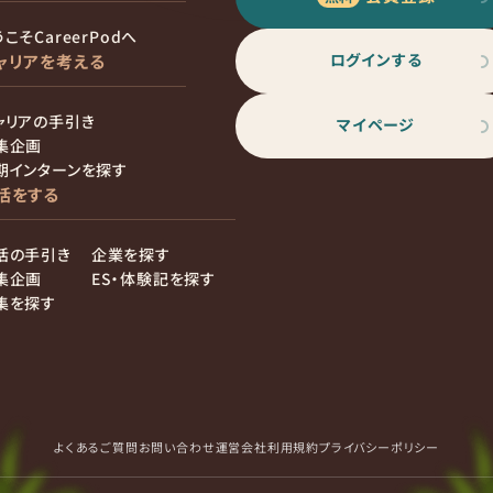
こそCareerPodへ
ログインする
ャリアを考える
ャリアの手引き
マイページ
集企画
期インターンを探す
活をする
活の手引き
企業を探す
集企画
ES・体験記を探す
集を探す
よくあるご質問
お問い合わせ
運営会社
利用規約
プライバシーポリシー