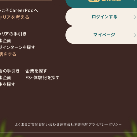
こそCareerPodへ
ログインする
ャリアを考える
ャリアの手引き
マイページ
集企画
期インターンを探す
活をする
活の手引き
企業を探す
集企画
ES・体験記を探す
集を探す
よくあるご質問
お問い合わせ
運営会社
利用規約
プライバシーポリシー