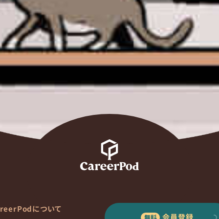
areerPodについて
会員登録