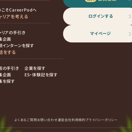
こそCareerPodへ
ログインする
ャリアを考える
ャリアの手引き
マイページ
集企画
期インターンを探す
活をする
活の手引き
企業を探す
集企画
ES・体験記を探す
集を探す
よくあるご質問
お問い合わせ
運営会社
利用規約
プライバシーポリシー