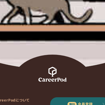
areerPodについて
会員登録