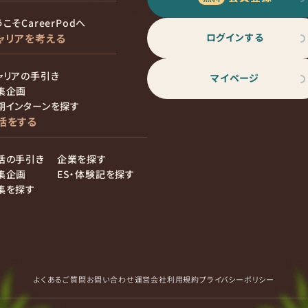
こそCareerPodへ
ログインする
ャリアを考える
ャリアの手引き
マイページ
集企画
期インターンを探す
活をする
活の手引き
企業を探す
集企画
ES・体験記を探す
集を探す
よくあるご質問
お問い合わせ
運営会社
利用規約
プライバシーポリシー