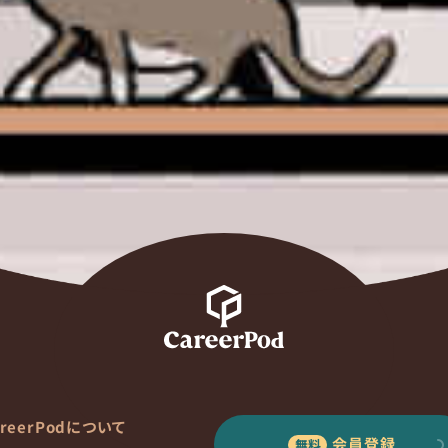
areerPodについて
会員登録