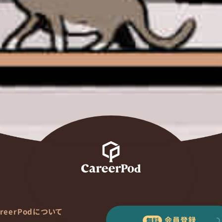
areerPodについて
会員登録