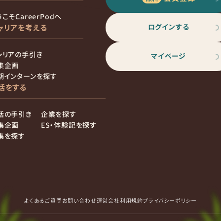
こそCareerPodへ
ログインする
ャリアを考える
ャリアの手引き
マイページ
集企画
期インターンを探す
活をする
活の手引き
企業を探す
集企画
ES・体験記を探す
集を探す
よくあるご質問
お問い合わせ
運営会社
利用規約
プライバシーポリシー