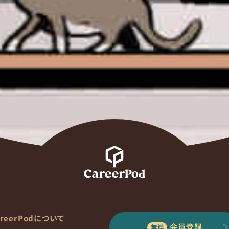
areerPodについて
会員登録