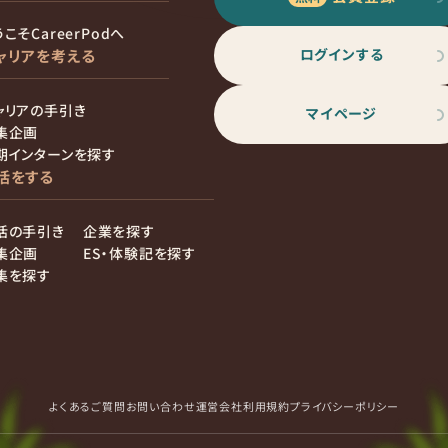
こそCareerPodへ
ログインする
ャリアを考える
ャリアの手引き
マイページ
集企画
期インターンを探す
活をする
活の手引き
企業を探す
集企画
ES・体験記を探す
集を探す
よくあるご質問
お問い合わせ
運営会社
利用規約
プライバシーポリシー