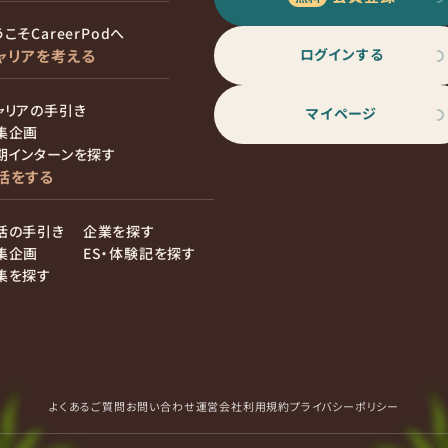
こそCareerPodへ
ログインする
ャリアを考える
ャリアの手引き
マイページ
集企画
期インターンを探す
活をする
活の手引き
企業を探す
集企画
ES・体験記を探す
集を探す
よくあるご質問
お問い合わせ
運営会社
利用規約
プライバシーポリシー