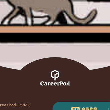
areerPodについて
会員登録