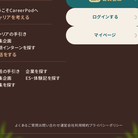
こそCareerPodへ
ログインする
ャリアを考える
ャリアの手引き
マイページ
集企画
期インターンを探す
活をする
活の手引き
企業を探す
集企画
ES・体験記を探す
集を探す
よくあるご質問
お問い合わせ
運営会社
利用規約
プライバシーポリシー