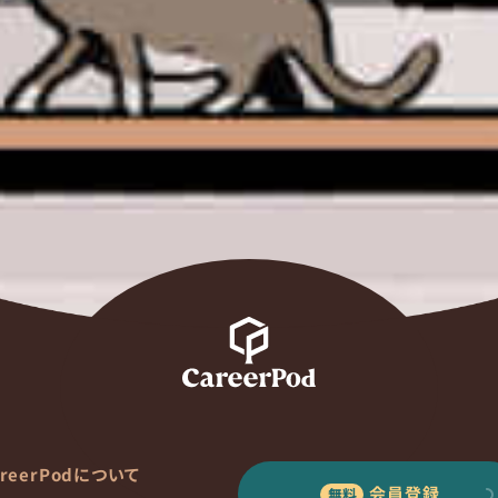
areerPodについて
会員登録