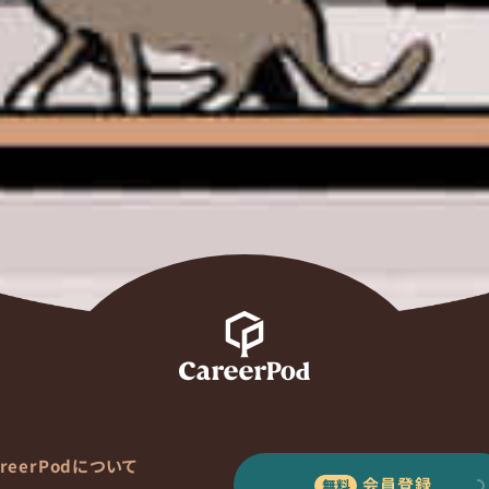
areerPodについて
会員登録