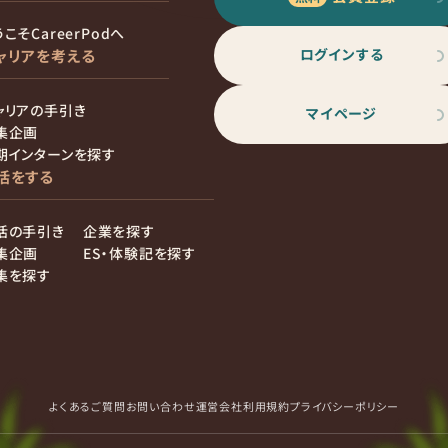
こそCareerPodへ
ログインする
ャリアを考える
ャリアの手引き
マイページ
集企画
期インターンを探す
活をする
活の手引き
企業を探す
集企画
ES・体験記を探す
集を探す
よくあるご質問
お問い合わせ
運営会社
利用規約
プライバシーポリシー