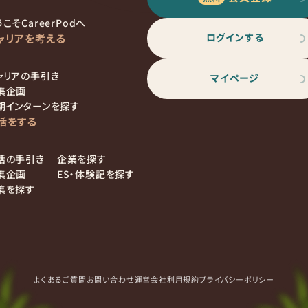
こそCareerPodへ
ログインする
ャリアを考える
ャリアの手引き
マイページ
集企画
期インターンを探す
活をする
活の手引き
企業を探す
集企画
ES・体験記を探す
集を探す
よくあるご質問
お問い合わせ
運営会社
利用規約
プライバシーポリシー