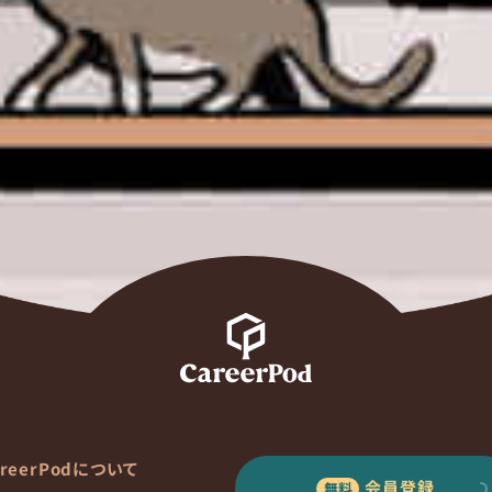
areerPodについて
会員登録