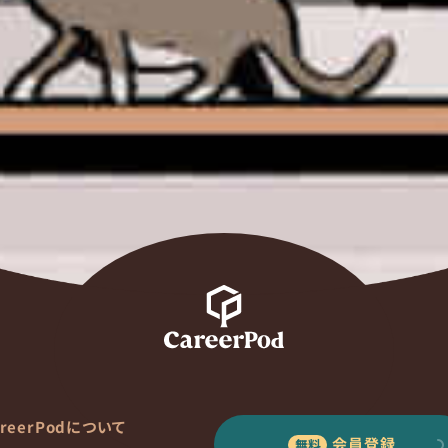
areerPodについて
会員登録