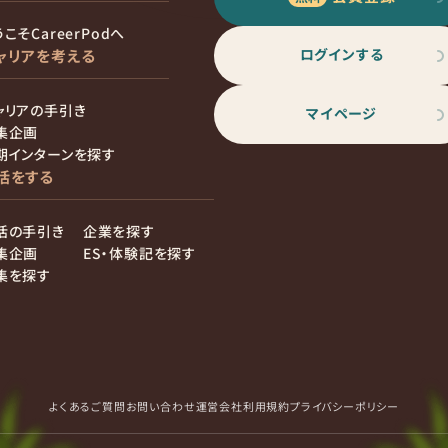
こそCareerPodへ
ログインする
ャリアを考える
ャリアの手引き
マイページ
集企画
期インターンを探す
活をする
活の手引き
企業を探す
集企画
ES・体験記を探す
集を探す
よくあるご質問
お問い合わせ
運営会社
利用規約
プライバシーポリシー