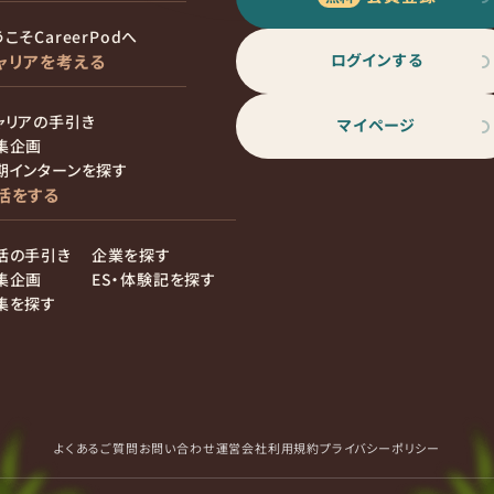
こそCareerPodへ
ログインする
ャリアを考える
ャリアの手引き
マイページ
集企画
期インターンを探す
活をする
活の手引き
企業を探す
集企画
ES・体験記を探す
集を探す
よくあるご質問
お問い合わせ
運営会社
利用規約
プライバシーポリシー