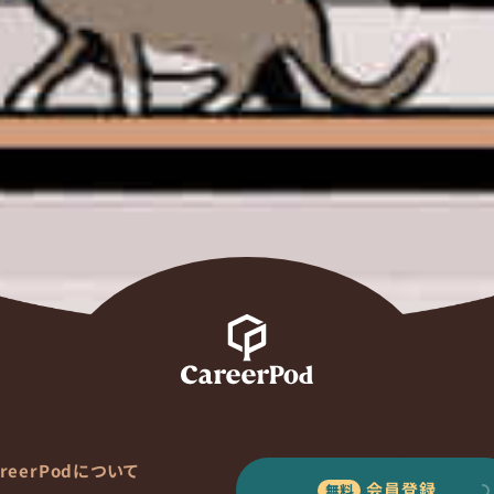
areerPodについて
会員登録