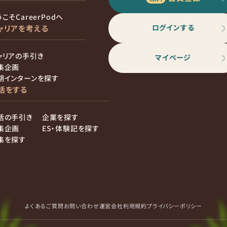
こそCareerPodへ
ログインする
ャリアを考える
ャリアの手引き
マイページ
集企画
期インターンを探す
活をする
活の手引き
企業を探す
集企画
ES・体験記を探す
集を探す
よくあるご質問
お問い合わせ
運営会社
利用規約
プライバシーポリシー