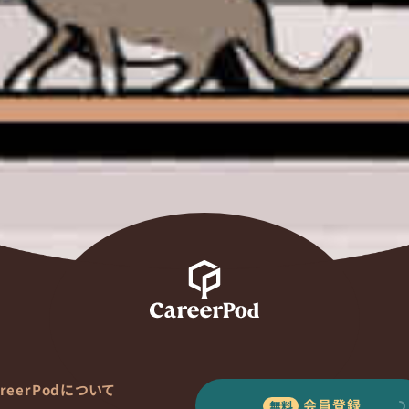
areerPodについて
会員登録