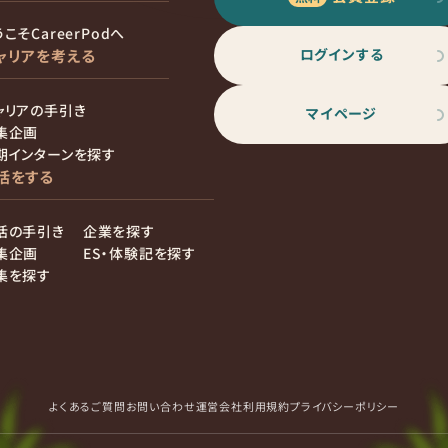
こそCareerPodへ
ログインする
ャリアを考える
ャリアの手引き
マイページ
集企画
期インターンを探す
活をする
活の手引き
企業を探す
集企画
ES・体験記を探す
集を探す
よくあるご質問
お問い合わせ
運営会社
利用規約
プライバシーポリシー