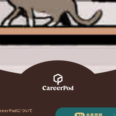
areerPodについて
会員登録