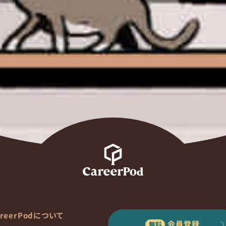
areerPodについて
会員登録