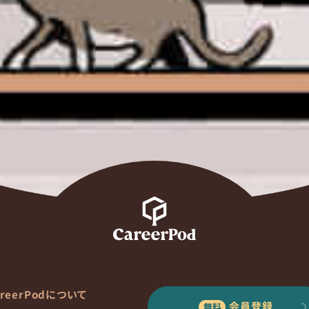
areerPodについて
会員登録