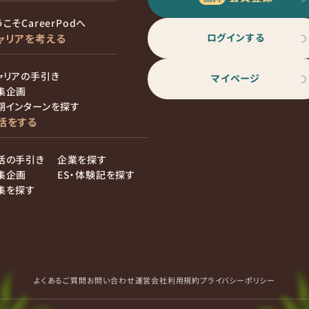
こそCareerPodへ
ログインする
ャリアを考える
ャリアの手引き
マイページ
集企画
期インターンを探す
活をする
活の手引き
企業を探す
集企画
ES・体験記を探す
集を探す
よくあるご質問
お問い合わせ
運営会社
利用規約
プライバシーポリシー